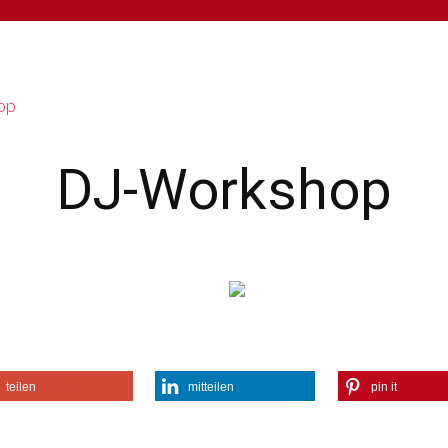
op
DJ-Workshop
teilen
mitteilen
pin it