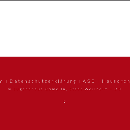
m
Datenschutzerklärung
AGB
Hausord
© Jugendhaus Come In, Stadt Weilheim i.OB