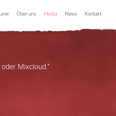
ume
Über uns
Media
News
Kontakt
 oder Mixcloud."