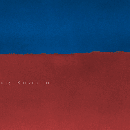
nung
Konzeption