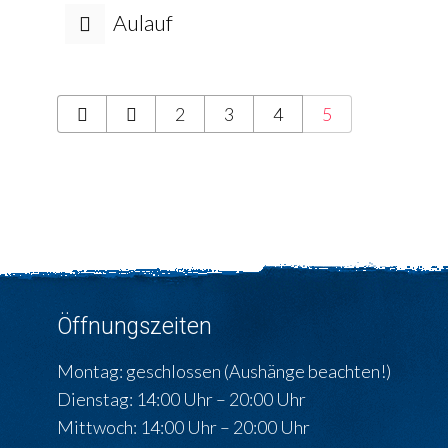
Aulauf
2
3
4
5
Öffnungszeiten
Montag: geschlossen (Aushänge beachten!)
Dienstag: 14:00 Uhr – 20:00 Uhr
Mittwoch: 14:00 Uhr – 20:00 Uhr